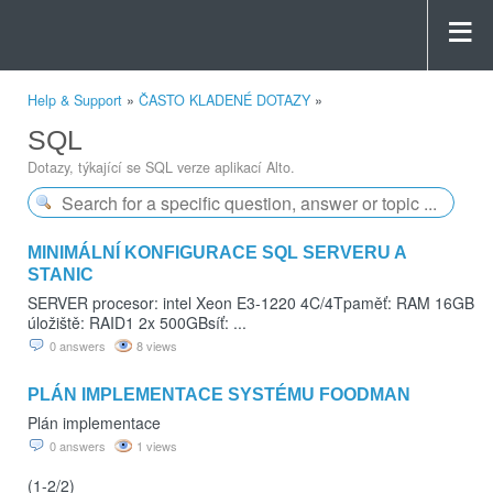
Help & Support
»
ČASTO KLADENÉ DOTAZY
»
SQL
Dotazy, týkající se SQL verze aplikací Alto.
MINIMÁLNÍ KONFIGURACE SQL SERVERU A
STANIC
SERVER procesor: intel Xeon E3-1220 4C/4Tpaměť: RAM 16GB
úložiště: RAID1 2x 500GBsíť: ...
0 answers
8 views
PLÁN IMPLEMENTACE SYSTÉMU FOODMAN
Plán implementace
0 answers
1 views
(1-2/2)